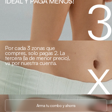
IDEAL Y PAGA MENOS!
Por cada 3 zonas que 
compres, solo pagas 2. La 
tercera (la de menor precio), 
x
va por nuestra cuenta.
Arma tu combo y ahorra