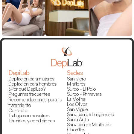
DepiLab
Sedes
Depilación para mujeres
San Isidro
Depilación para hombres
Miraflores
¿Por qué DepiLab?
Surco - El Polo
Preguntas frecuentes
Surco - Primavera
La Molina
Recomendaciones para tu 
Los Olivos
tratamiento
San Miguel
Contacto
San Juan de Lurigancho
Trabaja con nosotros
Santa Anita
Términos y condiciones
San Juan de Miraflores
Chorrillos