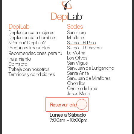
DepiLab
Sedes
Depilación para mujeres
San Isidro
Depilación para hombres
Miraflores
¿Por qué DepiLab?
Surco - El Polo
Preguntas frecuentes
Surco - Primavera
La Molina
Recomendaciones para tu 
Los Olivos
tratamiento
San Miguel
Contacto
San Juan de Lurigancho
Trabaja con nosotros
Santa Anita
Términos y condiciones
San Juan de Miraflores
Chorrillos
Centro de Lima
Jesús María
Reservar cita
Lunes a Sábado
7:00am  - 10:00pm