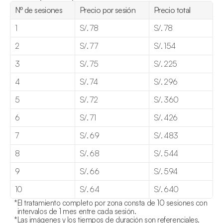
Nº de sesiones
Precio por sesión
Precio total
1
S/. 78
S/. 78
2
S/. 77
S/. 154
3
S/. 75
S/. 225
4
S/. 74
S/. 296
5
S/. 72
S/. 360
6
S/. 71
S/. 426
7
S/. 69
S/. 483
8
S/. 68
S/. 544
9
S/. 66
S/. 594
10
S/. 64
S/. 640
*
El tratamiento completo por zona consta de 10 sesiones con 
intervalos de 1 mes entre cada sesión.
*
Las imágenes y los tiempos de duración son referenciales.