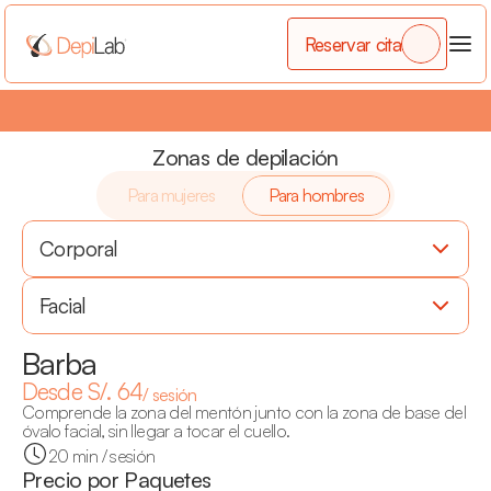
Reservar cita
3 x 2
•
¡Por cada 2 zonas que compres llévate la 3era gratis!
•
Zonas de depilación
Para mujeres
Para hombres
Corporal
Facial
Barba
Desde S/. 64
/ sesión
Comprende la zona del mentón junto con la zona de base del 
óvalo facial, sin llegar a tocar el cuello.
20 min / sesión
Precio por Paquetes