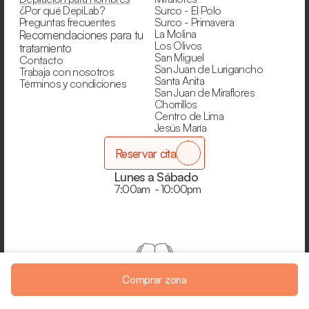
¿Por qué DepiLab?
Surco - El Polo
Preguntas frecuentes
Surco - Primavera
La Molina
Recomendaciones para tu 
Los Olivos
tratamiento
San Miguel
Contacto
San Juan de Lurigancho
Trabaja con nosotros
Santa Anita
Términos y condiciones
San Juan de Miraflores
Chorrillos
Centro de Lima
Jesús María
Reservar cita
Lunes a Sábado
7:00am  - 10:00pm
Libro de reclamaciones
Comprar zona
DepiLab® 2025 ©  - Todos los derechos reservados.