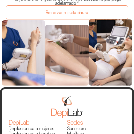
adelantado
 *
Reservar mi cita ahora
DepiLab
Sedes
Depilación para mujeres
San Isidro
Depilación para hombres
Miraflores