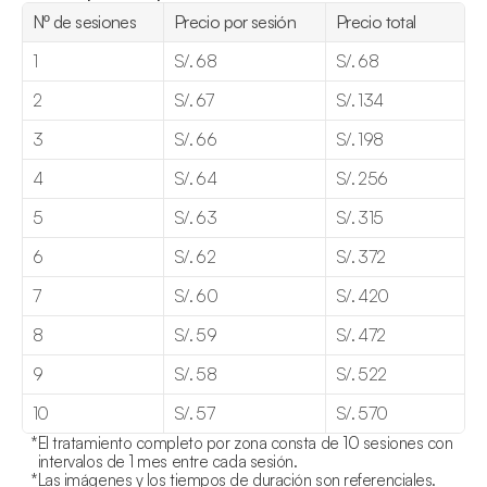
Nº de sesiones
Precio por sesión
Precio total
1
S/. 68
S/. 68
2
S/. 67
S/. 134
3
S/. 66
S/. 198
4
S/. 64
S/. 256
5
S/. 63
S/. 315
6
S/. 62
S/. 372
7
S/. 60
S/. 420
8
S/. 59
S/. 472
9
S/. 58
S/. 522
10
S/. 57
S/. 570
*
El tratamiento completo por zona consta de 10 sesiones con 
intervalos de 1 mes entre cada sesión.
*
Las imágenes y los tiempos de duración son referenciales.