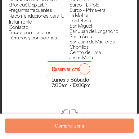
¿Por qué DepiLab?
Surco - El Polo
Preguntas frecuentes
Surco - Primavera
La Molina
Recomendaciones para tu 
Los Olivos
tratamiento
San Miguel
Contacto
San Juan de Lurigancho
Trabaja con nosotros
Santa Anita
Términos y condiciones
San Juan de Miraflores
Chorrillos
Centro de Lima
Jesús María
Reservar cita
Lunes a Sábado
7:00am  - 10:00pm
Libro de reclamaciones
Comprar zona
DepiLab® 2025 ©  - Todos los derechos reservados.