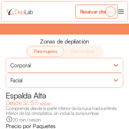
Reservar cita
3 x 2
•
¡Por cada 2 zonas que compres llévate la 3era gratis!
•
Zonas de depilación
Para mujeres
Para hombres
Corporal
Facial
Espalda Alta
Desde S/. 57
/ sesión
Comprende desde la parte inferior de la nuca hasta el límite 
inferior de los omóplatos, sin incluir la zona lumbar.
20 min / sesión
Precio por Paquetes