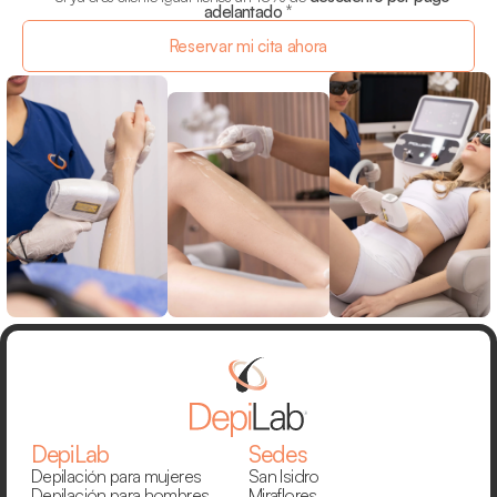
adelantado
 *
Reservar mi cita ahora
DepiLab
Sedes
Depilación para mujeres
San Isidro
Depilación para hombres
Miraflores