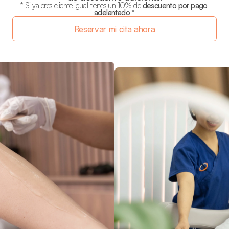
* Si ya eres cliente igual tienes un 10% de 
descuento por pago 
adelantado
 *
Reservar mi cita ahora