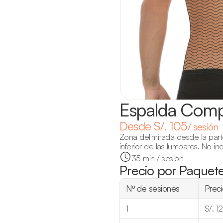
Espalda Comp
Desde S/. 105
/ sesión
Zona delimitada desde la parte 
inferior de las lumbares. No in
35 min / sesión
Precio por Paquet
Nº de sesiones
Preci
1
S/. 1