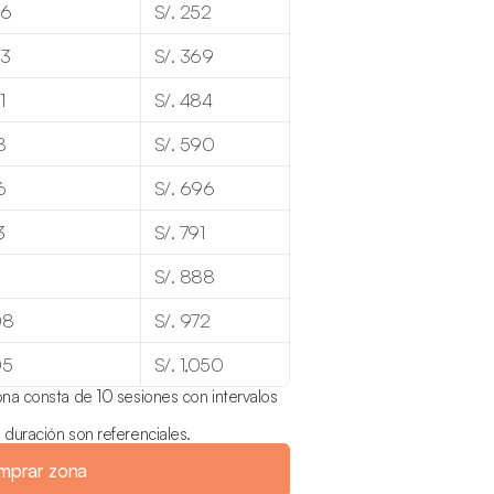
26
S/. 252
23
S/. 369
1
S/. 484
8
S/. 590
6
S/. 696
3
S/. 791
S/. 888
08
S/. 972
05
S/. 1,050
na consta de 10 sesiones con intervalos 
duración son referenciales.
mprar zona