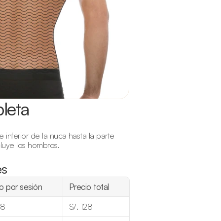
leta
inferior de la nuca hasta la parte 
cluye los hombros.
es
o por sesión
Precio total
28
S/. 128