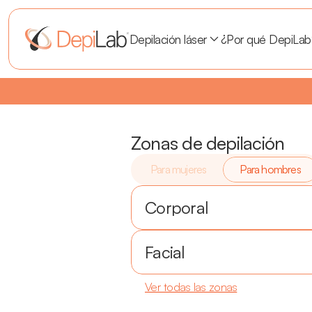
Depilación láser
¿Por qué DepiLab
3 x 2
¡Te regalamos la 3era zona!
•
•
Zonas de depilación
Para mujeres
Para hombres
Corporal
Facial
Ver todas las zonas