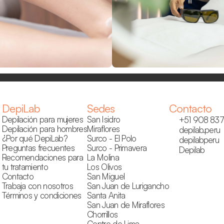
DepiLab
Sedes
Contacto
Depilación para mujeres
San Isidro
+51 908 837
Depilación para hombres
Miraflores
depilab.peru
¿Por qué DepiLab?
Surco - El Polo
depilabperu
Preguntas frecuentes
Surco - Primavera
Depilab
Recomendaciones para 
La Molina
tu tratamiento
Los Olivos
Contacto
San Miguel
Trabaja con nosotros
San Juan de Lurigancho
Términos y condiciones
Santa Anita
San Juan de Miraflores
Chorrillos
Centro de Lima