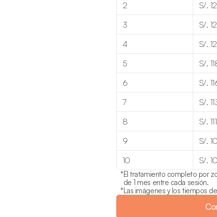
2
S/. 1
3
S/. 1
4
S/. 12
5
S/. 11
6
S/. 11
7
S/. 11
8
S/. 111
9
S/. 1
10
S/. 1
*
El tratamiento completo por zo
de 1 mes entre cada sesión.
*
Las imágenes y los tiempos de 
Co