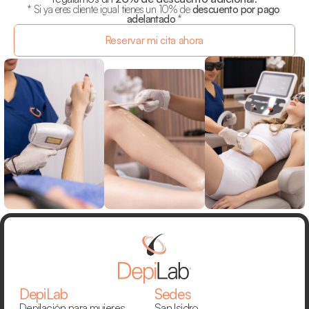
* Si ya eres cliente igual tienes un 10% de 
descuento por pago 
adelantado
 *
Reservar mi cita ahora
DepiLab
Sedes
Depilación para mujeres
San Isidro