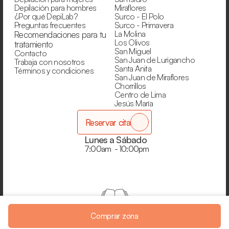
Depilación para hombres
Miraflores
¿Por qué DepiLab?
Surco - El Polo
Preguntas frecuentes
Surco - Primavera
La Molina
Recomendaciones para tu 
Los Olivos
tratamiento
San Miguel
Contacto
San Juan de Lurigancho
Trabaja con nosotros
Santa Anita
Términos y condiciones
San Juan de Miraflores
Chorrillos
Centro de Lima
Jesús María
Reservar cita
Lunes a Sábado
7:00am  - 10:00pm
Libro de reclamaciones
Comprar zona
DepiLab® 2025 ©  - Todos los derechos reservados.