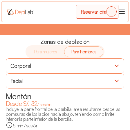
Reservar cita
3 x 2
•
¡Por cada 2 zonas que compres llévate la 3era gratis!
•
Zonas de depilación
Para mujeres
Para hombres
Corporal
Facial
Mentón
Desde S/. 32
/ sesión
Incluye la parte frontal de la barbilla; área resultante desde las 
comisuras de los labios hacia abajo, teniendo como límite 
inferior la parte inferior de la barbilla.
5 min / sesión