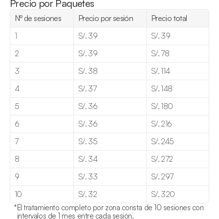
Precio por Paquetes
Nº de sesiones
Precio por sesión
Precio total
1
S/. 39
S/. 39
2
S/. 39
S/. 78
3
S/. 38
S/. 114
4
S/. 37
S/. 148
5
S/. 36
S/. 180
6
S/. 36
S/. 216
7
S/. 35
S/. 245
8
S/. 34
S/. 272
9
S/. 33
S/. 297
10
S/. 32
S/. 320
*
El tratamiento completo por zona consta de 10 sesiones con 
intervalos de 1 mes entre cada sesión.