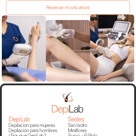
Reservar mi cita ahora
DepiLab
Sedes
Depilación para mujeres
San Isidro
Depilación para hombres
Miraflores
¿Por qué DepiLab?
Surco - El Polo