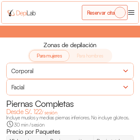
Reservar cita
3 x 2
•
¡Por cada 2 zonas que compres llévate la 3era gratis!
•
Zonas de depilación
Para mujeres
Para hombres
Corporal
Facial
Piernas Completas
Desde S/. 122
/ sesión
Incluye muslos y medias piernas inferiores. No incluye glúteos.
30 min / sesión
Precio por Paquetes